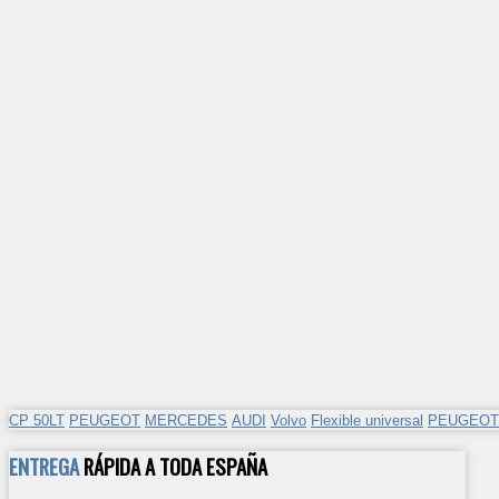
CP 50LT
PEUGEOT
MERCEDES
AUDI
Volvo
Flexible universal
PEUGEOT
ENTREGA
RÁPIDA A TODA ESPAÑA