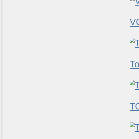
V
To
T