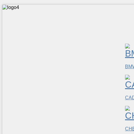
BM
CAD
CH