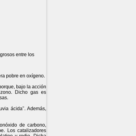
rosos entre los
ra pobre en oxígeno.
orque, bajo la acción
 ozono. Dicho gas es
sas.
uvia ácida". Además,
monóxido de carbono,
pe. Los catalizadores
latino y rodio. Dicha