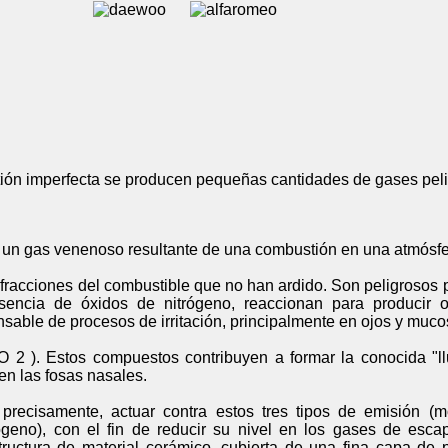
ón imperfecta se producen pequeñas cantidades de gases pelig
 un gas venenoso resultante de una combustión en una atmósfe
fracciones del combustible que no han ardido. Son peligrosos p
esencia de óxidos de nitrógeno, reaccionan para producir
nsable de procesos de irritación, principalmente en ojos y muco
 2 ). Estos compuestos contribuyen a formar la conocida "ll
 en las fosas nasales.
, precisamente, actuar contra estos tres tipos de emisión (
ógeno), con el fin de reducir su nivel en los gases de esca
uctura de material cerámico, cubierta de una fina capa de p