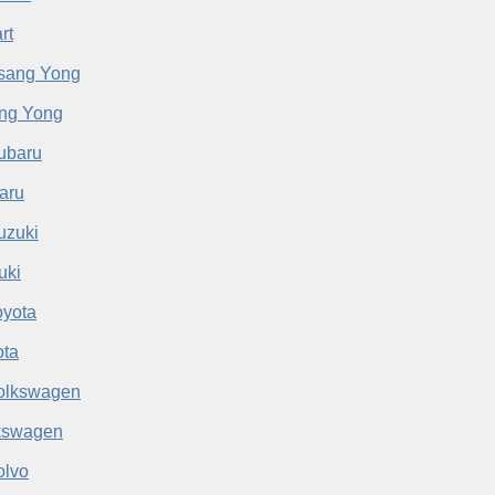
rt
ng Yong
aru
uki
ota
kswagen