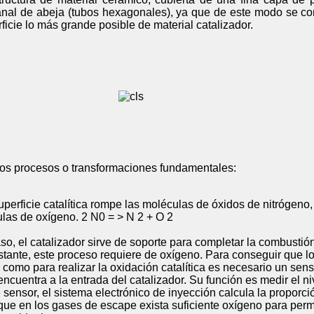
panal de abeja (tubos hexagonales), ya que de este modo se c
icie lo más grande posible de material catalizador.
dos procesos o transformaciones fundamentales:
superficie catalítica rompe las moléculas de óxidos de nitrógeno
las de oxígeno. 2 N0 = > N 2 + O 2
aso, el catalizador sirve de soporte para completar la combustió
stante, este proceso requiere de oxígeno. Para conseguir que 
 como para realizar la oxidación catalítica es necesario un se
cuentra a la entrada del catalizador. Su función es medir el ni
sensor, el sistema electrónico de inyección calcula la proporci
que en los gases de escape exista suficiente oxígeno para permit