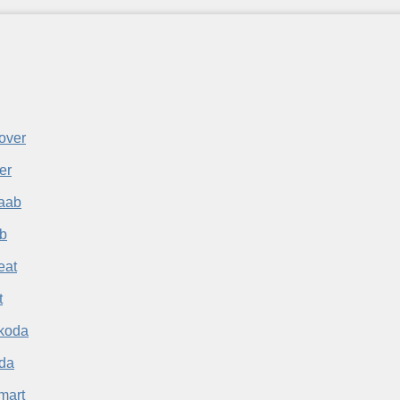
er
b
t
da