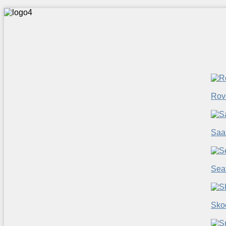
Rov
Saa
Sea
Sko