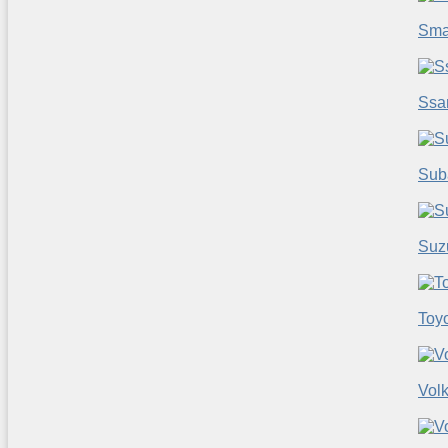
Sma
Ssa
Sub
Suz
Toy
Vol