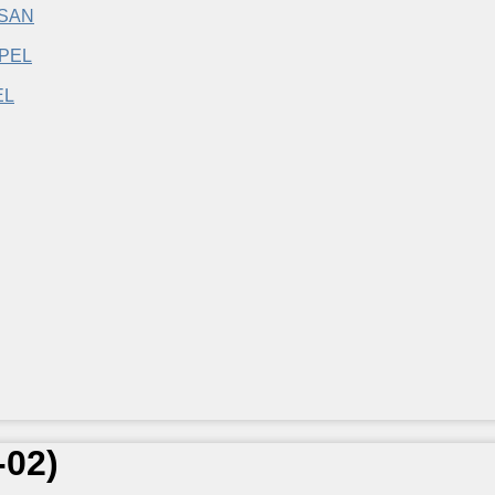
SSAN
EL
-02
)