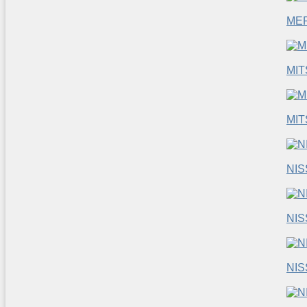
ME
MIT
MIT
NI
NIS
NI