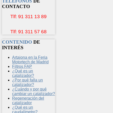
TELÉFONOS
DE
CONTACTO
Tlf: 91 311 13 89
Tlf: 91 311 57 68
CONTENIDO
DE
INTERÉS
Artajona en la Feria
Motortech de Madrid
Filtros FAP
¿Qué es un
catalizador?
¿Por qué falla un
catalizador?
¿Cuándo y por qué
cambiar un catalizador?
Regeneración del
catalizador
¿Qué es un
caudalímetro?