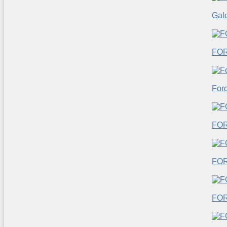
Gal
FOR
For
FO
FO
FO