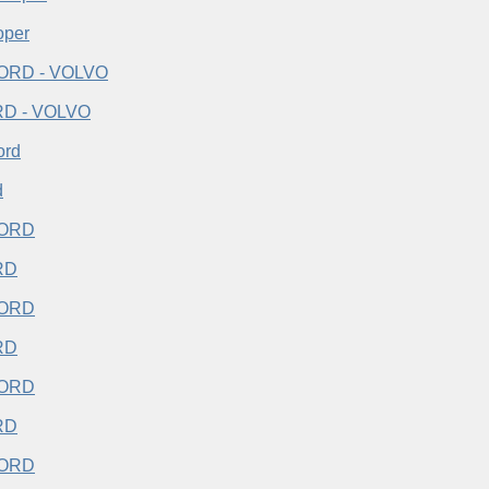
oper
D - VOLVO
d
RD
RD
RD