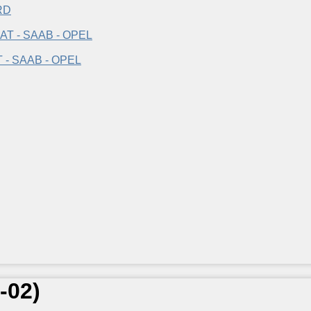
RD
T - SAAB - OPEL
-02
)