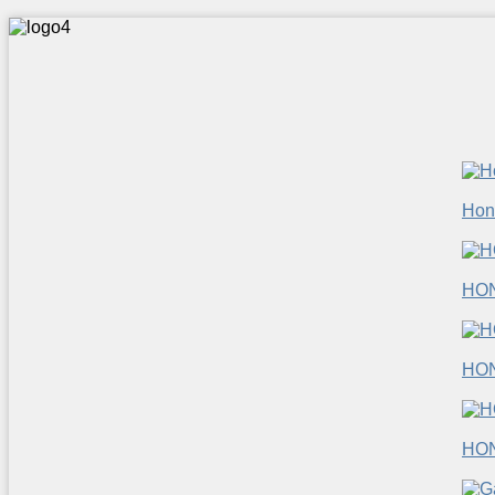
Hon
HO
HO
HO