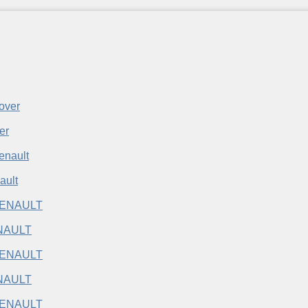
er
ault
NAULT
NAULT