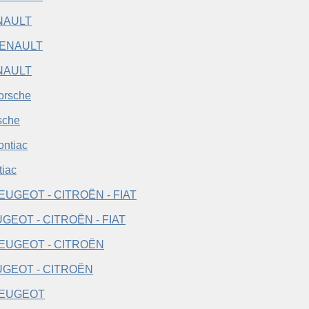
NAULT
NAULT
sche
tiac
GEOT - CITROËN - FIAT
GEOT - CITROËN