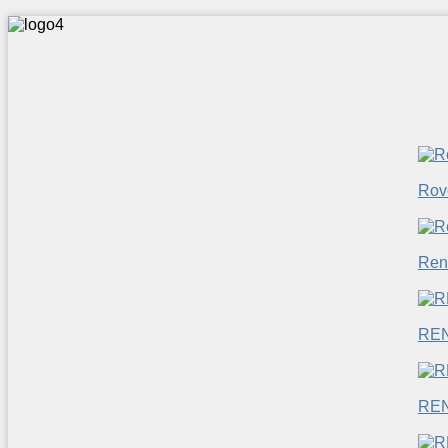
Rov
Ren
RE
RE