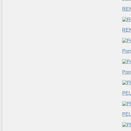
RE
RE
Por
Pon
PEU
PEU