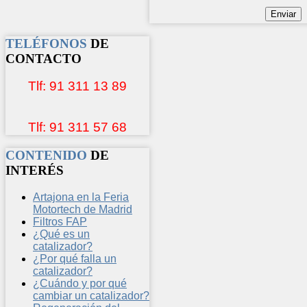
TELÉFONOS
DE
CONTACTO
Tlf: 91 311 13 89
Tlf: 91 311 57 68
CONTENIDO
DE
INTERÉS
Artajona en la Feria
Motortech de Madrid
Filtros FAP
¿Qué es un
catalizador?
¿Por qué falla un
catalizador?
¿Cuándo y por qué
cambiar un catalizador?