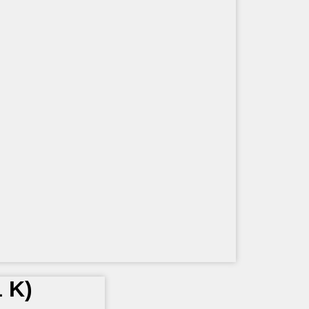
1 K
)