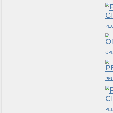
PEU
OP
PE
PEU