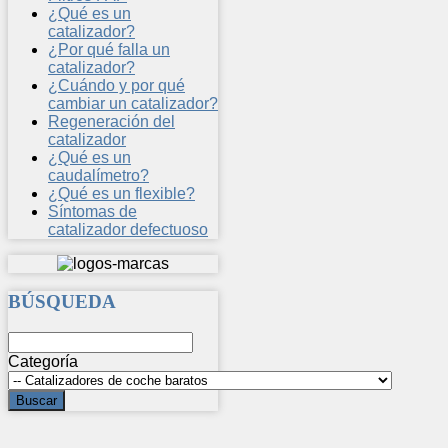
¿Qué es un
catalizador?
¿Por qué falla un
catalizador?
¿Cuándo y por qué
cambiar un catalizador?
Regeneración del
catalizador
¿Qué es un
caudalímetro?
¿Qué es un flexible?
Síntomas de
catalizador defectuoso
BÚSQUEDA
Categoría