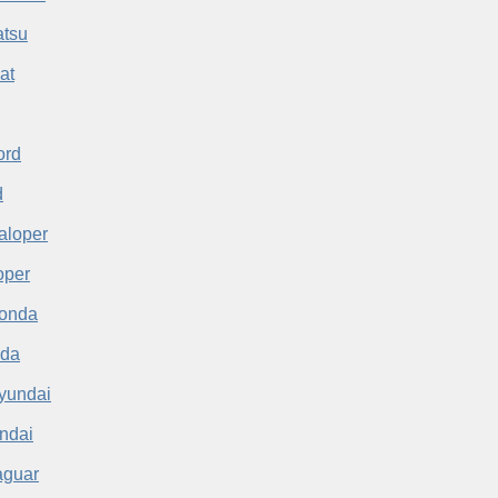
atsu
d
oper
da
ndai