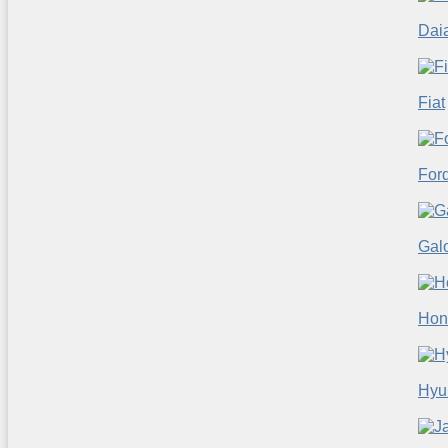
Dai
Fiat
For
Gal
Hon
Hyu