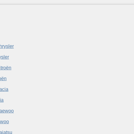
sler
oën
ia
woo