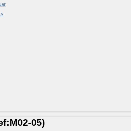
uar
ef:
M02-05
)