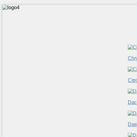
Chry
Citr
Dac
Dae