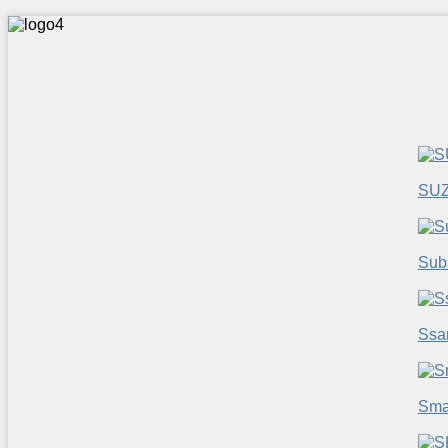
SUZ
Sub
Ssa
Sma