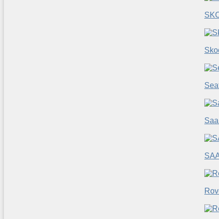
SK
Sko
Sea
Saa
SA
Rov