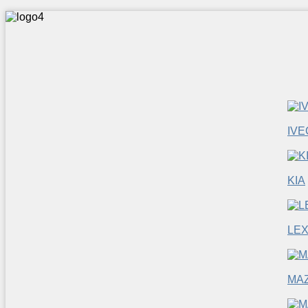
IVE
KIA
LE
MA