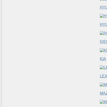
HY
HYU
IVE
KIA
LE
MA