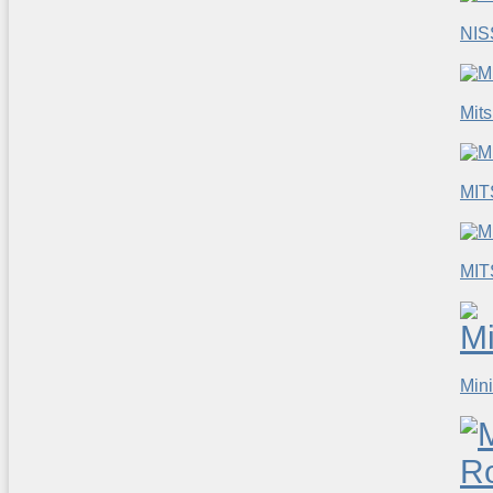
NI
Mits
MIT
MIT
Mini