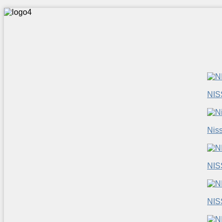
NIS
Nis
NI
NI